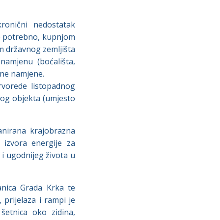
kronični nedostatak
 je potrebno, kupnjom
em državnog zemljišta
namjenu (boćališta,
vene namjene.
rvorede listopadnog
nog objekta (umjesto
lanirana krajobrazna
h izvora energije za
g i ugodnijeg života u
ranica Grada Krka te
 prijelaza i rampi je
šetnica oko zidina,