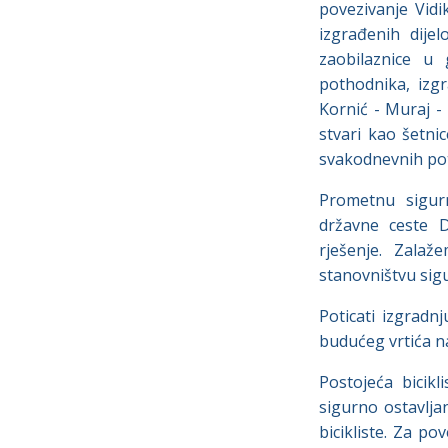
povezivanje Vidi
izgrađenih dije
zaobilaznice u 
pothodnika, izgr
Kornić - Muraj - 
stvari kao šetni
svakodnevnih potr
Prometnu sigurn
državne ceste D
rješenje. Zalaž
stanovništvu sigu
Poticati izgradn
budućeg vrtića n
Postojeća bicik
sigurno ostavlja
bicikliste. Za po