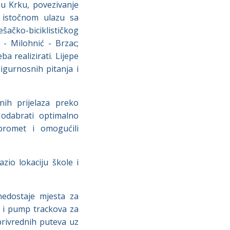
 u Krku, povezivanje
a istočnom ulazu sa
ačko-biciklističkog
 - Milohnić - Brzac;
a realizirati. Lijepe
igurnosnih pitanja i
ih prijelaza preko
odabrati optimalno
promet i omogućili
azio lokaciju škole i
nedostaje mjesta za
va i pump trackova za
oprivrednih puteva uz