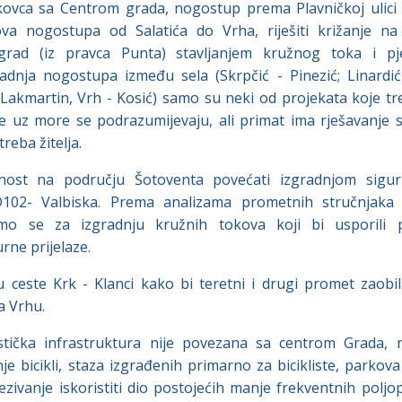
kovca sa Centrom grada, nogostup prema Plavničkoj ulici
lova nogostupa od Salatića do Vrha, riješiti križanje n
grad (iz pravca Punta) stavljanjem kružnog toka i pješ
adnja nogostupa između sela (Skrpčić - Pinezić; Linardić
Lakmartin, Vrh - Kosić) samo su neki od projekata koje treb
ce uz more se podrazumijevaju, ali primat ima rješavanje s
eba žitelja.
ost na području Šotoventa povećati izgradnjom sigurn
102- Valbiska. Prema analizama prometnih stručnjaka 
emo se za izgradnju kružnih tokova koji bi usporili 
rne prijelaze.
ju ceste Krk - Klanci kako bi teretni i drugi promet zaobil
a Vrhu.
listička infrastruktura nije povezana sa centrom Grada, 
nje bicikli, staza izgrađenih primarno za bicikliste, parko
vezivanje iskoristiti dio postojećih manje frekventnih polj