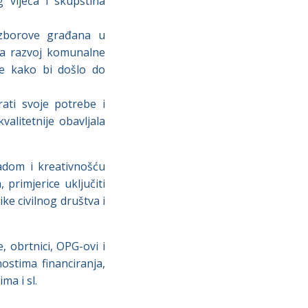
 vijeća i skupština
i zborove građana u
na razvoj komunalne
re kako bi došlo do
ati svoje potrebe i
alitetnije obavljala
radom i kreativnošću
 primjerice uključiti
ke civilnog društva i
, obrtnici, OPG-ovi i
ostima financiranja,
ma i sl.