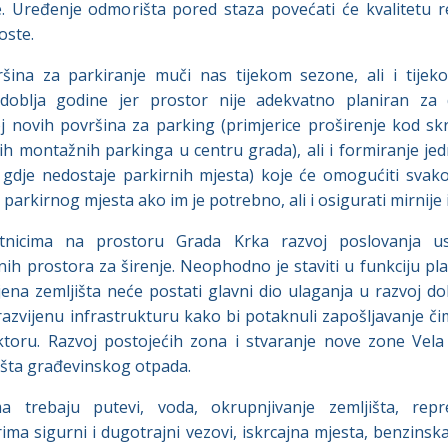
. Uređenje odmorišta pored staza povećati će kvalitetu rekr
oste.
šina za parkiranje muči nas tijekom sezone, ali i tij
doblja godine jer prostor nije adekvatno planiran za
j novih površina za parking (primjerice proširenje kod skr
ih montažnih parkinga u centru grada), ali i formiranje jed
a gdje nedostaje parkirnih mjesta) koje će omogućiti sva
arkirnog mjesta ako im je potrebno, ali i osigurati mirnije i 
tnicima na prostoru Grada Krka razvoj poslovanja u
tinih prostora za širenje. Neophodno je staviti u funkciju 
jena zemljišta neće postati glavni dio ulaganja u razvoj do
razvijenu infrastrukturu kako bi potaknuli zapošljavanje či
toru. Razvoj postojećih zona i stvaranje nove zone Vela 
išta građevinskog otpada.
ima trebaju putevi, voda, okrupnjivanje zemljišta, repre
rima sigurni i dugotrajni vezovi, iskrcajna mjesta, benzins