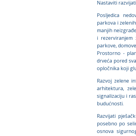
Nastaviti razvija
Posljedica nedo
parkova i zelenih
manjih neizgrađe
i rezerviranjem
parkove, domove) 
Prostorno - pla
drveća pored sva
opločnika koji gl
Razvoj zelene in
arhitektura, zel
signalizaciju i ra
budućnosti.
Razvijati pješač
posebno po selima
osnova sigurnog