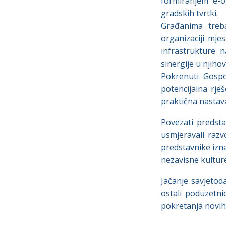
formiranjem e-o
gradskih tvrtki.
Građanima treba
organizaciji mj
infrastrukture 
sinergije u njiho
Pokrenuti Gospo
potencijalna rje
praktična nastava,
Povezati predsta
usmjeravali razv
predstavnike izna
nezavisne kulture
Jačanje savjetod
ostali poduzetni
pokretanja novih 