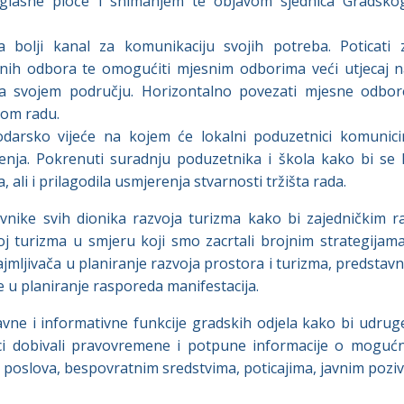
glasne ploče i snimanjem te objavom sjednica Gradskog
 bolji kanal za komunikaciju svojih potreba. Poticat
esnih odbora te omogućiti mjesnim odborima veći utjecaj 
na svojem području. Horizontalno povezati mjesne odbo
vom radu.
darsko vijeće na kojem će lokalni poduzetnici komunicir
šenja. Pokrenuti suradnju poduzetnika i škola kako bi se kv
 ali i prilagodila usmjerenja stvarnosti tržišta rada.
vnike svih dionika razvoja turizma kako bi zajedničkim 
oj turizma u smjeru koji smo zacrtali brojnim strategijama,
jmljivača u planiranje razvoja prostora i turizma, predstavni
 u planiranje rasporeda manifestacija.
avne i informativne funkcije gradskih odjela kako bi udruge
ci dobivali pravovremene i potpune informacije o mogućn
poslova, bespovratnim sredstvima, poticajima, javnim pozivi