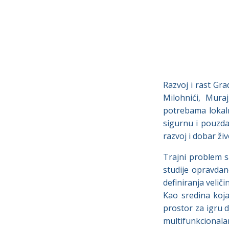
Razvoj i rast Grad
Milohnići, Muraj
potrebama lokaln
sigurnu i pouzda
razvoj i dobar živ
Trajni problem s
studije opravdano
definiranja velič
Kao sredina koja
prostor za igru d
multifunkcionala