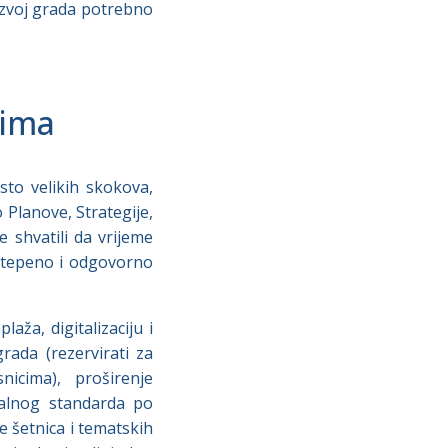
azvoj grada potrebno
cima
sto velikih skokova,
Planove, Strategije,
e shvatili da vrijeme
Postepeno i odgovorno
aža, digitalizaciju i
ada (rezervirati za
icima), proširenje
nalnog standarda po
e šetnica i tematskih