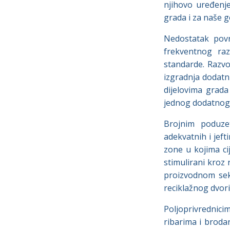
njihovo uređenje
grada i za naše g
Nedostatak povr
frekventnog raz
standarde. Razvo
izgradnja dodatn
dijelovima grad
jednog dodatnog p
Brojnim poduze
adekvatnih i jef
zone u kojima ci
stimulirani kroz 
proizvodnom sek
reciklažnog dvor
Poljoprivrednic
ribarima i broda