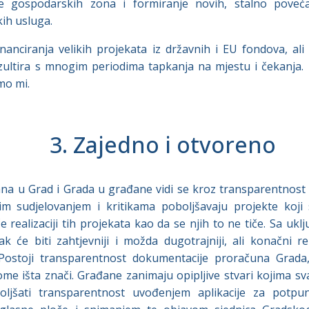
je gospodarskih zona i formiranje novih, stalno poveća
ih usluga.
anciranja velikih projekata iz državnih i EU fondova, ali
ezultira s mnogim periodima tapkanja na mjestu i čekanja. 
mo mi.
3. Zajedno i otvoreno
na u Grad i Grada u građane vidi se kroz transparentnost 
im sudjelovanjem i kritikama poboljšavaju projekte koji 
 realizaciji tih projekata kao da se njih to ne tiče. Sa uk
 će biti zahtjevniji i možda dugotrajniji, ali konačni rezu
 Postoji transparentnost dokumentacije proračuna Grada, a
ome išta znači. Građane zanimaju opipljive stvari kojima s
jšati transparentnost uvođenjem aplikacije za potpun