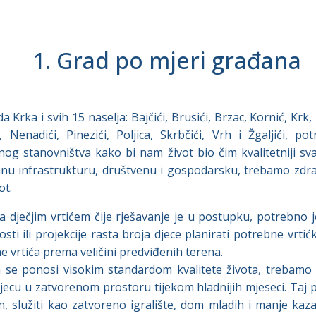
1. Grad po mjeri građana
a Krka i svih 15 naselja: Bajčići, Brusići, Brzac, Kornić, Krk,
, Nenadići, Pinezići, Poljica, Skrbčići, Vrh i Žgaljići, po
og stanovništva kako bi nam život bio čim kvalitetniji 
nu infrastrukturu, društvenu i gospodarsku, trebamo zdra
ot.
a dječjim vrtićem čije rješavanje je u postupku, potrebno j
sti ili projekcije rasta broja djece planirati potrebne vrti
ine vrtića prema veličini predviđenih terena.
 se ponosi visokim standardom kvalitete života, trebamo isp
jecu u zatvorenom prostoru tijekom hladnijih mjeseci. Taj p
n, služiti kao zatvoreno igralište, dom mladih i manje kaza