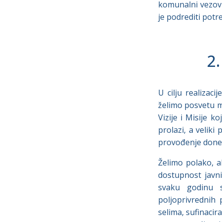
komunalni vezovi
je podrediti pot
2
U cilju realizac
želimo posvetu m
Vizije i Misije k
prolazi, a veliki
provođenje donese
Želimo polako, al
dostupnost javn
svaku godinu s
poljoprivrednih
selima, sufinaci