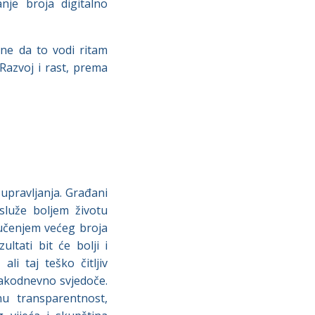
nje broja digitalno
 ne da to vodi ritam
Razvoj i rast, prema
upravljanja. Građani
služe boljem životu
ljučenjem većeg broja
ltati bit će bolji i
li taj teško čitljiv
vakodnevno svjedoče.
u transparentnost,