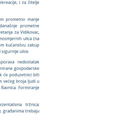
eacije, i za žitelje
ekom prometno manje
 današnje prometne
etanja za Vidikovac,
nosmjernih ulica (na
kom kućanstvu zakup
sigurnije ulice.
sporava nedostatak
planirane gospodarske
k će poduzetnici biti
m većeg broja ljudi u
Ravnica. Formiranje
zentativna tržnica;
ka; građanima trebaju