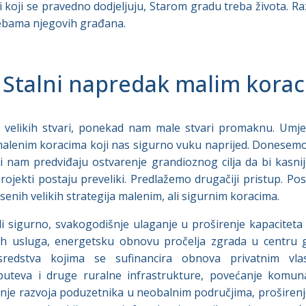
 koji se pravedno dodjeljuju, Starom gradu treba života. R
rebama njegovih građana.
. Stalni napredak malim kora
ije velikih stvari, ponekad nam male stvari promaknu. Umje
alenim koracima koji nas sigurno vuku naprijed. Donesemo 
oji nam predviđaju ostvarenje grandioznog cilja da bi kasnij
 projekti postaju preveliki. Predlažemo drugačiji pristup. 
nih velikih strategija malenim, ali sigurnim koracima.
i sigurno, svakogodišnje ulaganje u proširenje kapaciteta pl
ih usluga, energetsku obnovu pročelja zgrada u centru gr
redstva kojima se sufinancira obnova privatnim vlasn
 puteva i druge ruralne infrastrukture, povećanje komu
ranje razvoja poduzetnika u neobalnim područjima, proširenj