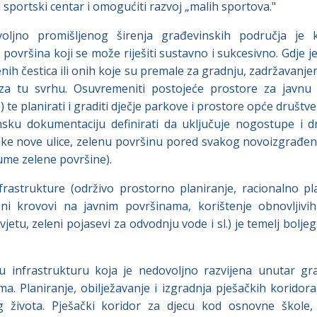
ti sportski centar i omogućiti razvoj „malih sportova."
voljno promišljenog širenja građevinskih područja je 
 površina koji se može riješiti sustavno i sukcesivno. Gdje
nih čestica ili onih koje su premale za gradnju, zadržavanj
 za tu svrhu. Osuvremeniti postojeće prostore za javnu 
te planirati i graditi dječje parkove i prostore opće društ
nsku dokumentaciju definirati da uključuje nogostupe i d
ke nove ulice, zelenu površinu pored svakog novoizgrađe
ume zelene površine).
frastrukture (održivo prostorno planiranje, racionalno p
eni krovovi na javnim površinama, korištenje obnovljivi
svjetu, zeleni pojasevi za odvodnju vode i sl.) je temelj bolje
ku infrastrukturu koja je nedovoljno razvijena unutar g
. Planiranje, obilježavanje i izgradnja pješačkih koridora,
 života. Pješački koridor za djecu kod osnovne škole, 