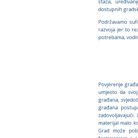
staza, uređivan
dostupnih gradsk
Podržavamo sufin
razvoja jer to r
potrebama, vodi
Povjerenje građa
umjesto da svoj
građana, svjedoče
građana postupak
zadovoljavajući.
materijal malo k
Grad može pobol