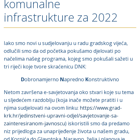
komunalne
infrastrukture za 2022
Iako smo novi u sudjelovanju u radu gradskog vijeća,
odlučili smo da od početka pokušamo djelovati po
načelima našeg programa, kojeg smo pokušali sažeti u
tri riječi koje tvore skraćenicu DNK:
D
obronamjerno
N
apredno
K
onstruktivno
Netom završena e-savjetovanja oko stvari koje su tema
u sljedećem razdoblju (koja inače možete pratiti i u
njima sudjelovati na ovom linku:
https://www.grad-
krk.hr/jedinstveni-upravni-odjel/savjetovanje-sa-
zainteresiranom-javnoscu
) iskoristili smo da predamo
niz prijedloga za unaprijeđenje života u našem gradu,
od Kornića do Glavotoka. Naravno, želja i planova je