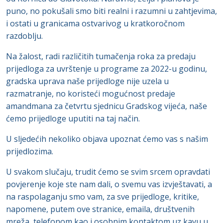
puno, no pokušali smo biti realni i razumni u zahtjevima,
i ostati u granicama ostvarivog u kratkoročnom
razdoblju.
Na žalost, radi različitih tumačenja roka za predaju
prijedloga za uvrštenje u programe za 2022-u godinu,
gradska uprava naše prijedloge nije uzela u
razmatranje, no koristeći mogućnost predaje
amandmana za četvrtu sjednicu Gradskog vijeća, naše
ćemo prijedloge uputiti na taj način.
U sljedećih nekoliko objava upoznat ćemo vas s našim
prijedlozima.
U svakom slučaju, trudit ćemo se svim srcem opravdati
povjerenje koje ste nam dali, o svemu vas izvještavati, a
na raspolaganju smo vam, za sve prijedloge, kritike,
napomene, putem ove stranice, emaila, društvenih
mreža, telefonom kao i osobnim kontaktom uz kavu u